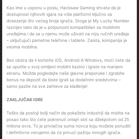
Kao ime u usponu u poslu, Hacksaw Gaming shvata da je
dostupnost njihovih igara na više platformi ključno za
dosezanje što većeg broja igrača. Stoga je My Lucky Number
razvijen tako da je u potpunosti kompatibilan sa mobilnim
uređajima i da se u njemu može uživati na nizu ručnih uređaja
– uključujući pametne telefone i tablete. Zaista, kompanija je
veoma mobilna.
Bez obzira da li koristite iOS, Android ili Windovs, moći ćete da
se uputite u svoj omiljeni mobilni kazino i igrate na manjem
ekranu. Možda pogledajte naše glavne preporuke i zgrabite
bonus na depozit da biste igrali sa dodatnim sredstvima –
samo pazite na sve zahteve za klađenje!
ZAKLJUČAK IGRE
Teško da postoji bolji način da pokažete industriji da mislite na
posao tako što ćete pokrenuti onlajn slot sa džekpotom od 25
miliona evra. To je privlačna suma novca koju možete ponuditi
i definitivno verujemo da će privući pažnju mnogih igrača.