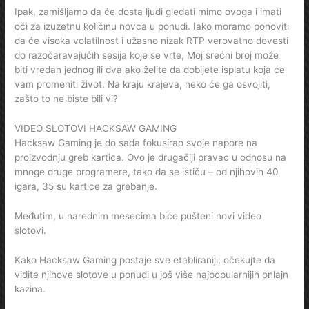
Ipak, zamišljamo da će dosta ljudi gledati mimo ovoga i imati
oči za izuzetnu količinu novca u ponudi. Iako moramo ponoviti
da će visoka volatilnost i užasno nizak RTP verovatno dovesti
do razočaravajućih sesija koje se vrte, Moj srećni broj može
biti vredan jednog ili dva ako želite da dobijete isplatu koja će
vam promeniti život. Na kraju krajeva, neko će ga osvojiti,
zašto to ne biste bili vi?
VIDEO SLOTOVI HACKSAW GAMING
Hacksaw Gaming je do sada fokusirao svoje napore na
proizvodnju greb kartica. Ovo je drugačiji pravac u odnosu na
mnoge druge programere, tako da se ističu – od njihovih 40
igara, 35 su kartice za grebanje.
Međutim, u narednim mesecima biće pušteni novi video
slotovi.
Kako Hacksaw Gaming postaje sve etabliraniji, očekujte da
vidite njihove slotove u ponudi u još više najpopularnijih onlajn
kazina.