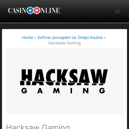
Skip
to
content
Home
Softver provajderi za Onlajn Kazina
Hacksaw Gaming
Hacksaw Gaming