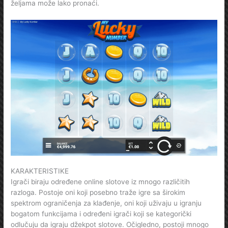
željama može lako pronaći.
KARAKTERISTIKE
Igrači biraju određene online slotove iz mnogo različitih
razloga. Postoje oni koji posebno traže igre sa širokim
spektrom ograničenja za klađenje, oni koji uživaju u igranju
bogatom funkcijama i određeni igrači koji se kategorički
odlučuju da igraju džekpot slotove. Očigledno, postoji mnogo