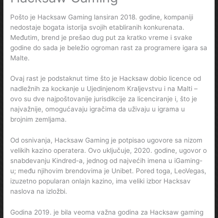
Pošto je Hacksaw Gaming lansiran 2018. godine, kompaniji
nedostaje bogata istorija svojih etabliranih konkurenata.
Međutim, brend je prešao dug put za kratko vreme i svake
godine do sada je beležio ogroman rast za programere igara sa
Malte.
Ovaj rast je podstaknut time što je Hacksaw dobio licence od
nadležnih za kockanje u Ujedinjenom Kraljevstvu i na Malti –
ovo su dve najpoštovanije jurisdikcije za licenciranje i, što je
najvažnije, omogućavaju igračima da uživaju u igrama u
brojnim zemljama.
Od osnivanja, Hacksaw Gaming je potpisao ugovore sa nizom
velikih kazino operatera. Ovo uključuje, 2020. godine, ugovor o
snabdevanju Kindred-a, jednog od najvećih imena u iGaming-
u; među njihovim brendovima je Unibet. Pored toga, LeoVegas,
izuzetno popularan onlajn kazino, ima veliki izbor Hacksav
naslova na izložbi.
Godina 2019. je bila veoma važna godina za Hacksaw gaming