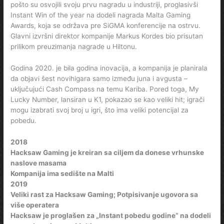
pošto su osvojili svoju prvu nagradu u industriji, proglasivši
Instant Win of the year na dodeli nagrada Malta Gaming
Awards, koja se održava pre SiGMA konferencije na ostrvu.
Glavni izvršni direktor kompanije Markus Kordes bio prisutan
prilikom preuzimanja nagrade u Hiltonu.
Godina 2020. je bila godina inovacija, a kompanija je planirala
da objavi šest novihigara samo između juna i avgusta –
uključujući Cash Compass na temu Kariba. Pored toga, My
Lucky Number, lansiran u K1, pokazao se kao veliki hit; igrači
mogu izabrati svoj broj u igri, što ima veliki potencijal za
pobedu.
2018
Hacksaw Gaming je kreiran sa ciljem da donese vrhunske
naslove masama
Kompanija ima sedište na Malti
2019
Veliki rast za Hacksaw Gaming; Potpisivanje ugovora sa
više operatera
Hacksaw je proglašen za „Instant pobedu godine“ na dodeli