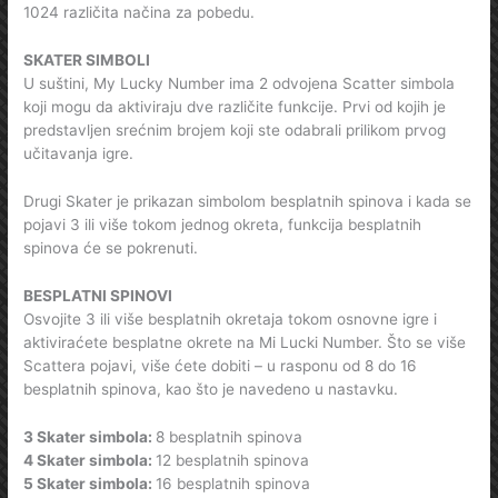
1024 različita načina za pobedu.
SKATER SIMBOLI
U suštini, My Lucky Number ima 2 odvojena Scatter simbola
koji mogu da aktiviraju dve različite funkcije. Prvi od kojih je
predstavljen srećnim brojem koji ste odabrali prilikom prvog
učitavanja igre.
Drugi Skater je prikazan simbolom besplatnih spinova i kada se
pojavi 3 ili više tokom jednog okreta, funkcija besplatnih
spinova će se pokrenuti.
BESPLATNI SPINOVI
Osvojite 3 ili više besplatnih okretaja tokom osnovne igre i
aktiviraćete besplatne okrete na Mi Lucki Number. Što se više
Scattera pojavi, više ćete dobiti – u rasponu od 8 do 16
besplatnih spinova, kao što je navedeno u nastavku.
3 Skater simbola:
8 besplatnih spinova
4
Skater simbola
:
12 besplatnih spinova
5
Skater simbola
:
16 besplatnih spinova