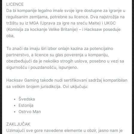
LICENCE
Da bi kompanije legalno imale svoje igre dostupne za igranje u
regulisanim zemljama, potrebne su licence. Dva najstrožija na
tržištu su iz MGA (Uprava za igre na sreću Malte) i UKGC
(Komisija za kockanje Velike Britanije) – i Hacksaw poseduje
oba,
To znači da imaju širi izbor onlajn kazina za potencijalno
partnerstvo, a licence su glas poverenja u kompaniju,
obezbeđujući da je nekoliko strogih uslova, posebno u vezi sa
sigurnošću i pouzdanošću, ispunjeno.
Hacksav Gaming takođe nudi sertifikovani sadržaj kompatibilan
sa velikim brojem jurisdikcija. Ovi uključuju:
Švedska
Estonija
Ostrvo Man
ZAKLJUČAK
Uzimajući sve gore navedene elemente u obzir, jasno nam je