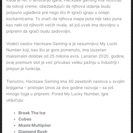
da odvoji vreme, obezbeđujući da njihova izdanja budu
potpuno uglađena pre nego što ih igrači igraju u onlajn
kockarnicama. To znači da njihova mapa puta nije tako puna
kao neki od njihovih većih rivala, ali još uvek ima dovoljno u
pripremi da igrači budu zadovoljni.
Vodeći naslov Hacksaw Gaming-a je nesumnjivo My Lucki
Number koji, kao što je gore pomenuto, ima izuzetan
maksimalni dobitak od 25 miliona evra. Lansiran 2020. godine,
ovaj premium slot je već privukao veliku pažnju u industriji i
prepun je funkcija.
Trenutno, Hacksaw Gaming ima 40 zasebnih naslova u svojim
knjigama – pristojan iznos za dve godine razvoja – sa još
mnogo toga u pripremi. Pored My Lucky Number, igre
uključuju:
Break The Ice
Cubes
Miami Multiplier
Diamond Rush