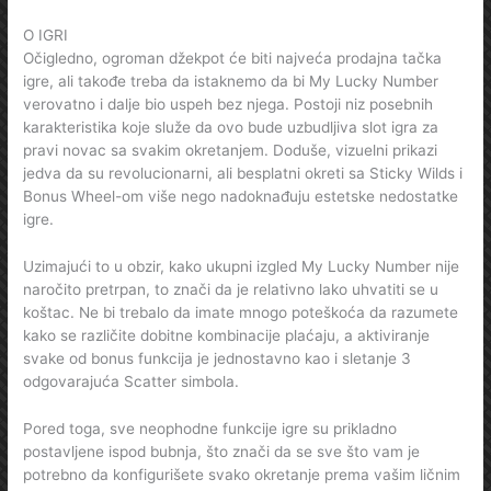
O IGRI
Očigledno, ogroman džekpot će biti najveća prodajna tačka
igre, ali takođe treba da istaknemo da bi My Lucky Number
verovatno i dalje bio uspeh bez njega. Postoji niz posebnih
karakteristika koje služe da ovo bude uzbudljiva slot igra za
pravi novac sa svakim okretanjem. Doduše, vizuelni prikazi
jedva da su revolucionarni, ali besplatni okreti sa Sticky Wilds i
Bonus Wheel-om više nego nadoknađuju estetske nedostatke
igre.
Uzimajući to u obzir, kako ukupni izgled My Lucky Number nije
naročito pretrpan, to znači da je relativno lako uhvatiti se u
koštac. Ne bi trebalo da imate mnogo poteškoća da razumete
kako se različite dobitne kombinacije plaćaju, a aktiviranje
svake od bonus funkcija je jednostavno kao i sletanje 3
odgovarajuća Scatter simbola.
Pored toga, sve neophodne funkcije igre su prikladno
postavljene ispod bubnja, što znači da se sve što vam je
potrebno da konfigurišete svako okretanje prema vašim ličnim