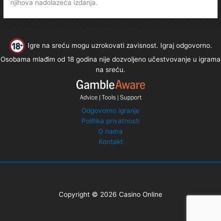
njihova nadolazeća izdanja.
Igre na sreću mogu uzrokovati zavisnost. Igraj odgovorno.
Osobama mlađim od 18 godina nije dozvoljeno učestvovanje u igrama
na sreću.
Odgovorno igranje
Politika privatnosti
O nama
Kontakt
Copyright © 2026 Casino Online