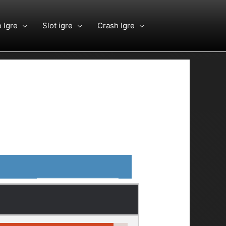
 Igre
Slot igre
Crash Igre