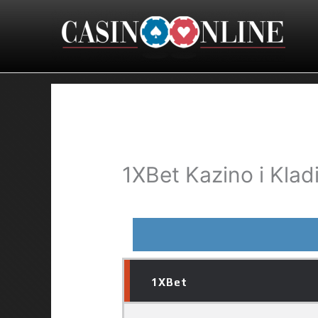
Skip
to
content
1XBet Kazino i Kla
1XBet