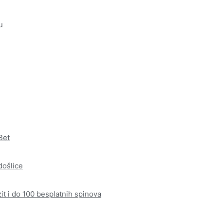
u
Bet
došlice
t i do 100 besplatnih spinova