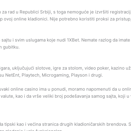
za rad u Republici Srbiji, s toga nemoguće je izvršiti registrac
p ovoj online kladionici. Nije potrebno koristiti proksi za pristu
p sajtu i svim uslugama koje nudi 1XBet. Nemate razlog da imate 
m gubitku.
igara, uključujući slotove, igre za stolom, video poker, kazino 
su NetEnt, Playtech, Microgaming, Playson i drugi.
 svaki online casino ima u ponudi, moramo napomenuti da u onli
 valute, kao i da vrše veliki broj podešavanja samog sajta, koji 
a tipski kao i većina stranica drugih kladioničarskih brendova. Sv