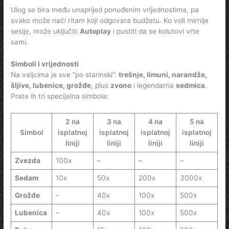
Ulog se bira među unaprijed ponuđenim vrijednostima, pa
svako može naći ritam koji odgovara budžetu. Ko voli mirnije
sesije, može uključiti
Autoplay
i pustiti da se kolutovi vrte
sami.
Simboli i vrijednosti
Na valjcima je sve “po starinski”:
trešnje, limuni, narandže,
šljive, lubenice, grožđe
, plus
zvono
i legendarna
sedmica
.
Prate ih tri specijalna simbola:
2 na
3 na
4 na
5 na
Simbol
isplatnoj
isplatnoj
isplatnoj
isplatnoj
liniji
liniji
liniji
liniji
Zvezda
100x
–
–
–
Sedam
10x
50x
200x
3000x
Grožđe
–
40x
100x
500x
Lubenica
–
40x
100x
500x