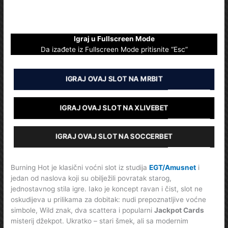
Igraj u Fullscreen Mode
Da izađete iz Fullscreen Mode pritisnite “Esc”
IGRAJ OVAJ SLOT NA MRBIT
IGRAJ OVAJ SLOT NA XLIVEBET
IGRAJ OVAJ SLOT NA SOCCERBET
Burning Hot je klasični voćni slot iz studija
EGT/Amusnet
i
jedan od naslova koji su obilježili povratak starog,
jednostavnog stila igre. Iako je koncept ravan i čist, slot ne
oskudijeva u prilikama za dobitak: nudi prepoznatljive voćne
simbole, Wild znak, dva scattera i popularni
Jackpot Cards
misterij džekpot. Ukratko – stari šmek, ali sa modernim