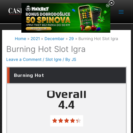
Skip
to
content
Home
2021
Decembar
29
Burning Hot Slot Igra
Burning Hot Slot Igra
Leave a Comment
/
Slot Igre
/ By
JS
Burning Hot
Overall
4.4