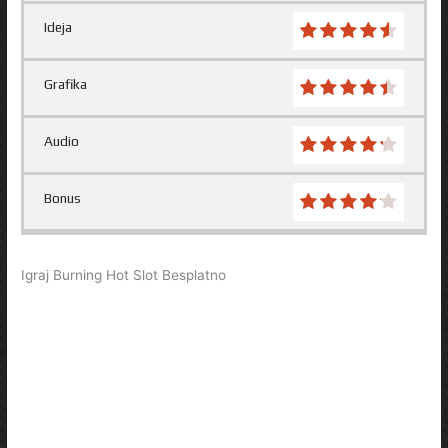
Ideja
Grafika
Audio
Bonus
Igraj Burning Hot Slot Besplatno