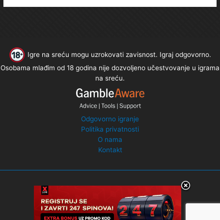
Igre na sreću mogu uzrokovati zavisnost. Igraj odgovorno.
Osobama mlađim od 18 godina nije dozvoljeno učestvovanje u igrama
na sreću.
Odgovorno igranje
Politika privatnosti
O nama
Kontakt
Copyright © 2026 Casino Online