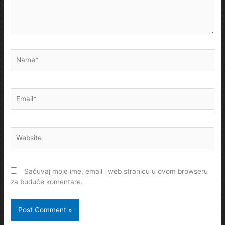
Name*
Email*
Website
Sačuvaj moje ime, email i web stranicu u ovom browseru
za buduće komentare.