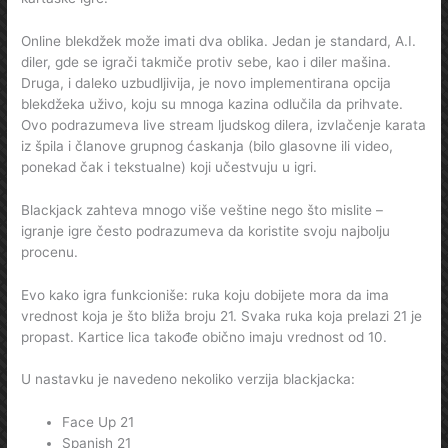
Online blekdžek može imati dva oblika. Jedan je standard, A.I.
diler, gde se igrači takmiče protiv sebe, kao i diler mašina.
Druga, i daleko uzbudljivija, je novo implementirana opcija
blekdžeka uživo, koju su mnoga kazina odlučila da prihvate.
Ovo podrazumeva live stream ljudskog dilera, izvlačenje karata
iz špila i članove grupnog ćaskanja (bilo glasovne ili video,
ponekad čak i tekstualne) koji učestvuju u igri.
Blackjack zahteva mnogo više veštine nego što mislite –
igranje igre često podrazumeva da koristite svoju najbolju
procenu.
Evo kako igra funkcioniše: ruka koju dobijete mora da ima
vrednost koja je što bliža broju 21. Svaka ruka koja prelazi 21 je
propast. Kartice lica takođe obično imaju vrednost od 10.
U nastavku je navedeno nekoliko verzija blackjacka:
Face Up 21
Spanish 21