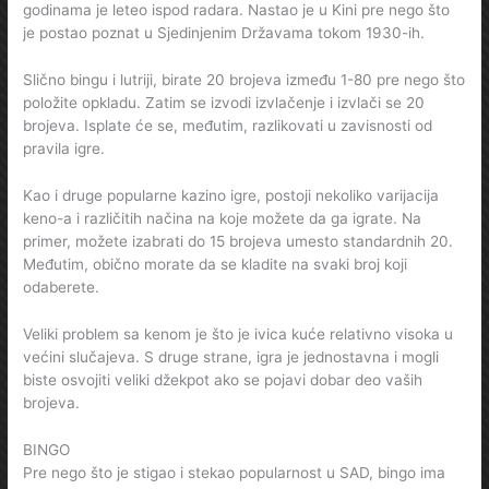
godinama je leteo ispod radara. Nastao je u Kini pre nego što
je postao poznat u Sjedinjenim Državama tokom 1930-ih.
Slično bingu i lutriji, birate 20 brojeva između 1-80 pre nego što
položite opkladu. Zatim se izvodi izvlačenje i izvlači se 20
brojeva. Isplate će se, međutim, razlikovati u zavisnosti od
pravila igre.
Kao i druge popularne kazino igre, postoji nekoliko varijacija
keno-a i različitih načina na koje možete da ga igrate. Na
primer, možete izabrati do 15 brojeva umesto standardnih 20.
Međutim, obično morate da se kladite na svaki broj koji
odaberete.
Veliki problem sa kenom je što je ivica kuće relativno visoka u
većini slučajeva. S druge strane, igra je jednostavna i mogli
biste osvojiti veliki džekpot ako se pojavi dobar deo vaših
brojeva.
BINGO
Pre nego što je stigao i stekao popularnost u SAD, bingo ima