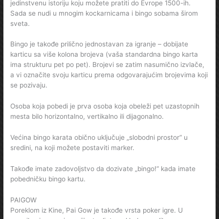
jedinstvenu istoriju koju možete pratiti do Evrope 1500-ih.
Sada se nudi u mnogim kockarnicama i bingo sobama širom
sveta.
Bingo je takođe prilično jednostavan za igranje – dobijate
karticu sa više kolona brojeva (vaša standardna bingo karta
ima strukturu pet po pet). Brojevi se zatim nasumično izvlače,
a vi označite svoju karticu prema odgovarajućim brojevima koji
se pozivaju.
Osoba koja pobedi je prva osoba koja obeleži pet uzastopnih
mesta bilo horizontalno, vertikalno ili dijagonalno.
Većina bingo karata obično uključuje „slobodni prostor“ u
sredini, na koji možete postaviti marker.
Takođe imate zadovoljstvo da dozivate „bingo!“ kada imate
pobedničku bingo kartu.
PAIGOW
Poreklom iz Kine, Pai Gow je takođe vrsta poker igre. U