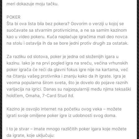
meri dokazuje moju tačku.
POKER
Šta bi ova lista bila bez pokera? Govorim o verziji u kojoj se
suočavate sa stvarnim protivnicima, a ne sa samim kazinom
kao u video pokeru. Kuća naplaćuje igračima mali deo novca
na stolu i ostavlja ih da se bore jedni protiv drugih za ostatak.
Za razliku od slotova, poker je jedna od složenijih igara u
kazinu. Iako je na prvi pogled igra na sreću, većina vrhunskih
poker igrača će reći da glavni fokus igre nije na kartama, već
na čitanju vašeg protivnika i znanju kako da ih igrate. Igra je
veoma popularna širom sveta, što je dovelo do pojave raznih
varijacija na igrici. Danas su najpopularniji među njima teksaški
hold\’em, Omaha, 7-Card Stud itd.
Kazino je osvojio internet na početku ovog veka – možete
igrati svoje omiljene poker igre iz udobnosti svog doma.
I to je stvar – imate mnogo različitih poker igara koje možete
da igrate, koje uključuju: