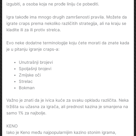
izgubiti, a osoba koja ne prođe liniju će pobediti.
Igra takođe ima mnogo drugih zamršenosti pravila. Možete da
igrate craps prema nekoliko različitih strategija, ali na kraju se
kladite ili za ili protiv strelca.
Evo neke dodatne terminologije koju ćete morati da znate kada
je u pitanju igranje craps-a:
Unutrašnji brojevi
Spoljašnji brojevi
Zmijske oči
Strelac
Bokman
Važno je znati da je ivica kuće za svaku opkladu različita. Neka
tržišta su užasna za igrača, ali prednost kazina je smanjena na
samo 1% za najbolje.
KENO
Iako je Keno među najpopularnijim kazino stonim igrama,