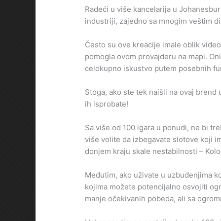
Radeći u više kancelarija u Johanesbur
industriji, zajedno sa mnogim veštim d
Često su ove kreacije imale oblik video
pomogla ovom provajderu na mapi. Oni 
celokupno iskustvo putem posebnih funkc
Stoga, ako ste tek naišli na ovaj brend 
ih isprobate!
Sa više od 100 igara u ponudi, ne bi tre
više volite da izbegavate slotove koji i
donjem kraju skale nestabilnosti – Kolo
Međutim, ako uživate u uzbuđenjima koj
kojima možete potencijalno osvojiti og
manje očekivanih pobeda, ali sa ogromn