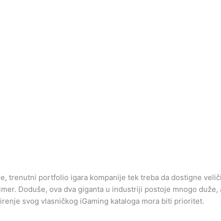
, trenutni portfolio igara kompanije tek treba da dostigne velič
rimer. Doduše, ova dva giganta u industriji postoje mnogo duže, 
renje svog vlasničkog iGaming kataloga mora biti prioritet.