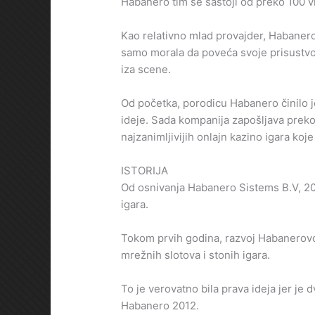
Habanero tim se sastoji od preko 100 v
Kao relativno mlad provajder, Habanero s
samo morala da poveća svoje prisustvo o
iza scene.
Od početka, porodicu Habanero činilo je
ideje. Sada kompanija zapošljava preko 1
najzanimljivijih onlajn kazino igara koj
ISTORIJA
Od osnivanja Habanero Sistems B.V, 20
igara.
Tokom prvih godina, razvoj Habanerovog
mrežnih slotova i stonih igara.
To je verovatno bila prava ideja jer je
Habanero 2012.