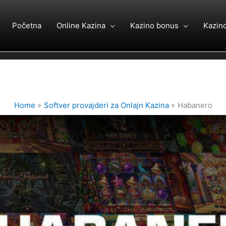
Početna
Online Kazina
Kazino bonus
Kazino
Home
Softver provajderi za Onlajn Kazina
Habanero