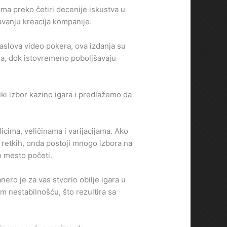
ima preko četiri decenije iskustva u
avanju kreacija kompanije.
naslova video pokera, ova izdanja su
ja, dok istovremeno poboljšavaju
liki izbor kazino igara i predlažemo da
licima, veličinama i varijacijama. Ako
i retkih, onda postoji mnogo izbora na
o mesto početi.
ro je za vas stvorio obilje igara u
nestabilnošću, što rezultira sa