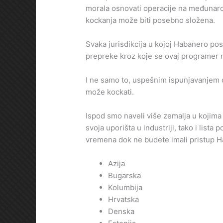
morala osnovati operacije na međunarodn
kockanja može biti posebno složena.
Svaka jurisdikcija u kojoj Habanero po
prepreke kroz koje se ovaj programer m
I ne samo to, uspešnim ispunjavanjem
može kockati.
Ispod smo naveli više zemalja u kojima
svoja uporišta u industriji, tako i lista
vremena dok ne budete imali pristup H
Azija
Bugarska
Kolumbija
Hrvatska
Denska