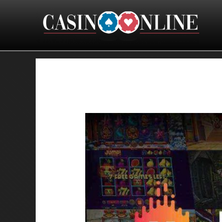
Skip
to
content