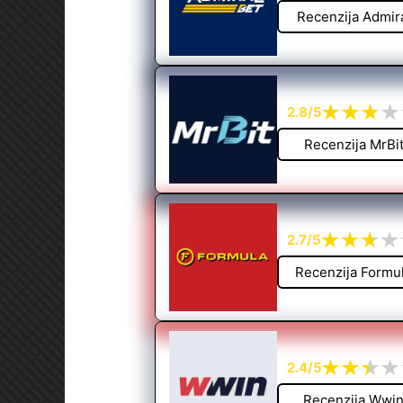
Recenzija Admir
2.8/5
Recenzija MrBi
2.7/5
Recenzija Formu
2.4/5
Recenzija Wwi