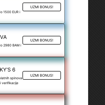
UZMI BONUS!
do 1500 EUR i
OVA
UZMI BONUS!
 do 2980 BAM i
KY’S 6
UZMI BONUS!
latnih spinova
i verifikacije