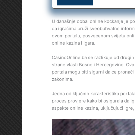
U današnje doba, online kockanje je pos
da igračima pruži sveobuhvatne informac
ovom portalu, posvećenom svijetu onlin
online kazina i igara.
CasinoOnline.ba se razlikuje od drugih 
strane vlasti Bosne i Hercegovine. Ova
portala mogu biti sigurni da će pronaći 
zakonima.
Jedna od ključnih karakteristika portal
proces provjere kako bi osigurala da ig
aspekte online kazina, uključujući igre