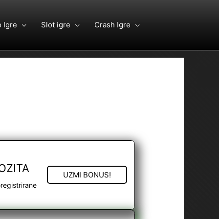
 Igre
Slot igre
Crash Igre
OZITA
UZMI BONUS!
egistrirane