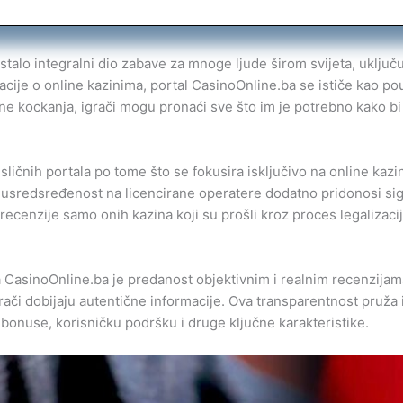
talo integralni dio zabave za mnoge ljude širom svijeta, uključ
ije o online kazinima, portal CasinoOnline.ba se ističe kao pou
e kockanja, igrači mogu pronaći sve što im je potrebno kako bi 
sličnih portala po tome što se fokusira isključivo na online kaz
 usredsređenost na licencirane operatere dodatno pridonosi sigu
recenzije samo onih kazina koji su prošli kroz proces legalizacij
a CasinoOnline.ba je predanost objektivnim i realnim recenzijama
rači dobijaju autentične informacije. Ova transparentnost pruža 
, bonuse, korisničku podršku i druge ključne karakteristike.