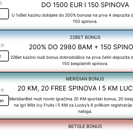
DO 1500 EUR I 150 SPINOVA
t
U 1xBet kazinu dobijate do 200% bonusa na prva 4 depozita 
150 spinova.
22BET BONUS
200% DO 2980 BAM + 150 SPIN
t
22Bet kazino nudi bonus dobrodošlice na prva četiri depozita
150 besplatnih spinova.
MERIDIAN BONUS
20 KM, 20 FREE SPINOVA I 5 KM LUC
MeridianBet nudi novim igračima 20 KM sportski bonus, 20 besp
an
na igri Wild Icy Fruits i 5 KM za Lucky’s 6 prilikom registracije 
naloga.
BETOLE BONUS