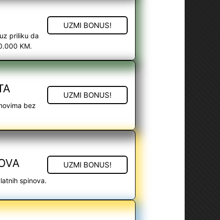
UZMI BONUS!
z priliku da
 10.000 KM.
TA
UZMI BONUS!
inovima bez
NOVA
UZMI BONUS!
atnih spinova.