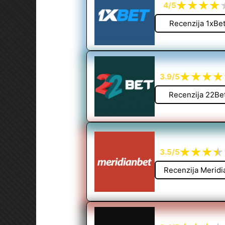
4/5
Recenzija 1xBe
3.9/5
Recenzija 22Be
3.5/5
Recenzija Meridi