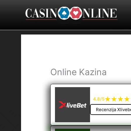
Skip
to
content
Online Kazina
4.8/5
Recenzija Xliveb