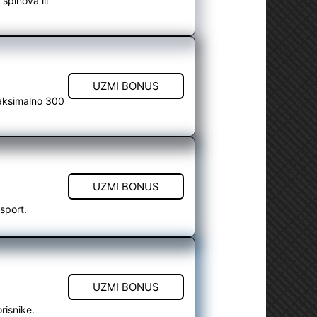
spinova ili
UZMI BONUS
aksimalno 300
UZMI BONUS
sport.
UZMI BONUS
risnike.