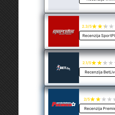
2.3/5
Recenzija SportP
2.1/5
Recenzija BetLi
2/5
Recenzija Premi