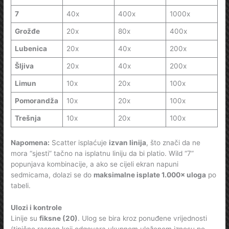
7
40x
400x
1000x
Grožđe
20x
80x
400x
Lubenica
20x
40x
200x
Šljiva
20x
40x
200x
Limun
10x
20x
100x
Pomorandža
10x
20x
100x
Trešnja
10x
20x
100x
Napomena:
Scatter isplaćuje
izvan linija
, što znači da ne
mora “sjesti” tačno na isplatnu liniju da bi platio. Wild “7”
popunjava kombinacije, a ako se cijeli ekran napuni
sedmicama, dolazi se do
maksimalne isplate 1.000× uloga
po
tabeli.
Ulozi i kontrole
Linije su
fiksne (20)
. Ulog se bira kroz ponuđene vrijednosti